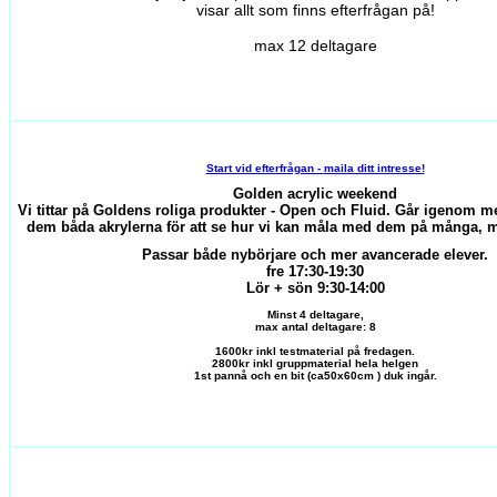
visar allt som finns efterfrågan på!
max 12 deltagare
Start vid efterfrågan -
maila ditt intresse!
Golden acrylic weekend
Vi tittar på Goldens roliga produkter - Open och Fluid. Går igenom 
dem båda akrylerna för att se hur vi kan måla med dem på många, m
Passar både nybörjare och mer avancerade elever.
fre 17:30-19:30
Lör + sön 9:30-14:00
Minst 4 deltagare,
max antal deltagare: 8
1600kr inkl testmaterial på fredagen.
2800kr inkl gruppmaterial hela helgen
1st pannå och en bit (ca50x60cm ) duk ingår.