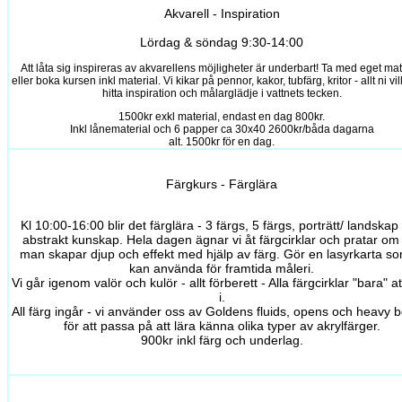
Akvarell - Inspiration
Lördag & söndag 9:30-14:00
Att låta sig inspireras av akvarellens möjligheter är underbart! Ta med eget mat
eller boka kursen inkl material. Vi kikar på pennor, kakor, tubfärg, kritor - allt ni vill 
hitta inspiration och målarglädje i vattnets tecken.
1500kr exkl material, endast en dag 800kr.
Inkl lånematerial och 6 papper ca 30x40 2600kr/båda dagarna
alt. 1500kr för en dag.
Färgkurs - Färglära
Kl 10:00-16:00 blir det färglära - 3 färgs, 5 färgs, porträtt/ landskap
abstrakt kunskap. Hela dagen ägnar vi åt färgcirklar och pratar om
man skapar djup och effekt med hjälp av färg. Gör en lasyrkarta so
kan använda för framtida måleri.
Vi går igenom valör och kulör - allt förberett - Alla färgcirklar "bara" att
i.
All färg ingår - vi använder oss av Goldens fluids, opens och heavy 
för att passa på att lära känna olika typer av akrylfärger.
900kr inkl färg och underlag.