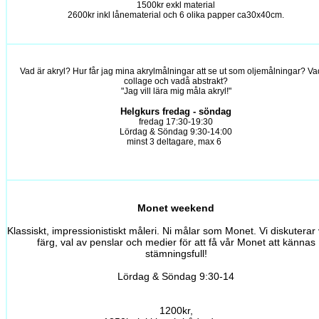
1500kr exkl material
2600kr inkl lånematerial och 6 olika papper ca30x40cm.
Vad är akryl? Hur får jag mina akrylmålningar att se ut som oljemålningar? Va
collage och vadå abstrakt?
"Jag vill lära mig måla akryl!"
Helgkurs fredag - söndag
fredag 17:30-19:30
Lördag & Söndag 9:30-14:00
minst 3 deltagare, max 6
Monet weekend
Klassiskt, impressionistiskt måleri. Ni målar som Monet. Vi diskuterar 
färg, val av penslar och medier för att få vår Monet att kännas
stämningsfull!
Lördag & Söndag 9:30-14
1200kr,