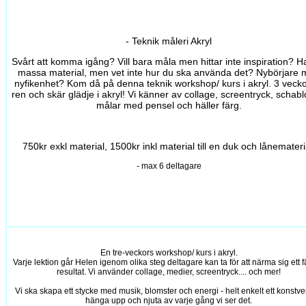
- Teknik måleri Akryl
Svårt att komma igång? Vill bara måla men hittar inte inspiration? H
massa material, men vet inte hur du ska använda det? Nybörjare
nyfikenhet? Kom då på denna teknik workshop/ kurs i akryl. 3 vecko
ren och skär glädje i akryl! Vi känner av collage, screentryck, schabl
målar med pensel och häller färg.
750kr exkl material, 1500kr inkl material till en duk och lånemateri
- max 6 deltagare
En tre-veckors workshop/ kurs i akryl.
Varje lektion går Helen igenom olika steg deltagare kan ta för att närma sig ett f
resultat. Vi använder collage, medier, screentryck.... och mer!
Vi ska skapa ett stycke med musik, blomster och energi - helt enkelt ett konstver
hänga upp och njuta av varje gång vi ser det.