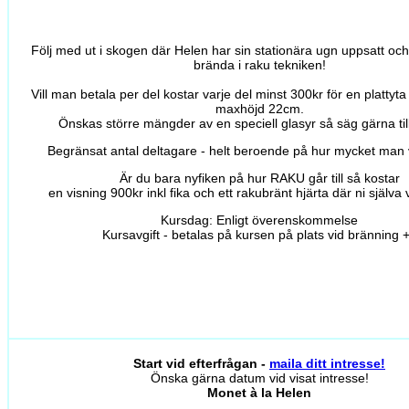
Följ med ut i skogen där Helen har sin stationära ugn uppsatt och 
brända i raku tekniken!
Vill man betala per del kostar varje del minst 300kr för en platty
maxhöjd 22cm.
Önskas större mängder av en speciell glasyr så säg gärna till
Begränsat antal deltagare - helt beroende på hur mycket man v
Är du bara nyfiken på hur RAKU går till så kostar
en visning 900kr inkl fika och ett rakubränt hjärta där ni själva v
Kursdag: Enligt överenskommelse
Kursavgift - betalas på kursen på plats vid bränning +
Start vid efterfrågan -
maila ditt intresse!
Önska gärna datum vid visat intresse!
Monet à la Helen