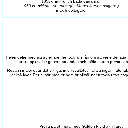
1350kr inkl lunch båda dagarna.
(960 kr exkl mat om man gått Monet kursen tidigare!)
max 6 deltagare
Helen delar med sig av erfarenhet och är mån om att varje deltagare
unik upplevelse genom att andas och måla... utan prestatio
Resan i måleriet är det viktiga, inte resultatet - alltså ingår materi
också kvar. Det ni bär med er hem är alltså ingen tavla utan någo
Prova på att måla med Golden Fluid akrylfärg.