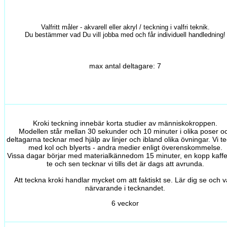
Valfritt måler - akvarell eller akryl / teckning i valfri teknik.
Du bestämmer vad Du vill jobba med och får individuell handledning!
max antal deltagare: 7
Kroki teckning innebär korta studier av människokroppen.
Modellen står mellan 30 sekunder och 10 minuter i olika poser o
deltagarna tecknar med hjälp av linjer och ibland olika övningar. Vi t
med kol och blyerts - andra medier enligt överenskommelse.
Vissa dagar börjar med materialkännedom 15 minuter, en kopp kaffe 
te och sen tecknar vi tills det är dags att avrunda.
Att teckna kroki handlar mycket om att faktiskt se. Lär dig se och v
närvarande i tecknandet.
6 veckor