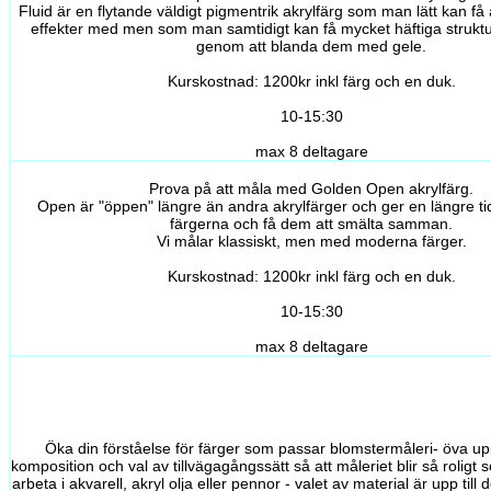
Fluid är en flytande väldigt pigmentrik akrylfärg som man lätt kan få 
effekter med men som man samtidigt kan få mycket häftiga strukt
genom att blanda dem med gele.
Kurskostnad: 1200kr inkl färg och en duk.
10-15:30
max 8 deltagare
Prova på att måla med Golden Open akrylfärg.
Open är "öppen" längre än andra akrylfärger och ger en längre ti
färgerna och få dem att smälta samman.
Vi målar klassiskt, men med moderna färger.
Kurskostnad: 1200kr inkl färg och en duk.
10-15:30
max 8 deltagare
Öka din förståelse för färger som passar blomstermåleri- öva upp
komposition och val av tillvägagångssätt så att måleriet blir så roligt
arbeta i akvarell, akryl olja eller pennor - valet av material är upp till